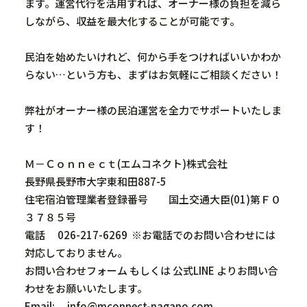
ます。運営代行を活用すれば、オーナー様の負担を減ら
しながら、収益を最大化することが可能です。
民泊を始めたいけれど、何から手をつければいいかわか
らない…という方も、まずはお気軽にご相談ください！
弊社がオーナー様の民泊運営を全力でサポートいたしま
す！
Ｍ－Ｃｏｎｎｅｃｔ
(
エムコネクト
)
株式会社
長野県長野市大字東和田
887-5
住宅宿泊管理業者登録番号 国土交通大臣
(01)
第Ｆ０
３７８５号
電話
026-217-6269
※お電話でのお問い合わせには
対応しておりません。
お問い合わせフォーム
もしくは
公式LINE
よりお問い合
わせをお願いいたします。
Email:
info@mconnect-nagano.com