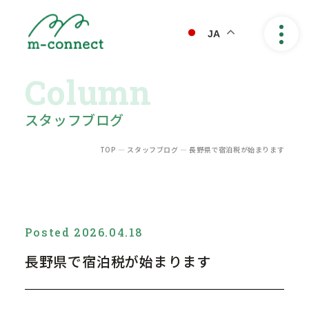
JA
業務内容
スタッフブログ
料金プラン
ご依頼の流れ
TOP
―
スタッフブログ
―
長野県で宿泊税が始まります
よくある質問
会社紹介
Posted 2026.04.18
会社概要
長野県で宿泊税が始まります
コラム
お問い合わせ