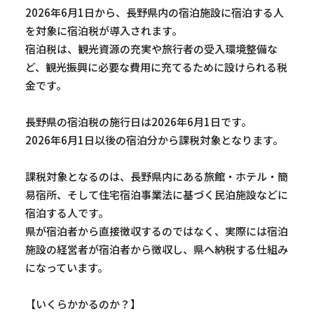
2026
年
6
月
1
日から、長野県内の宿泊施設に宿泊する人
を対象に宿泊税が導入されます。
JA
宿泊税は、観光資源の充実や旅行者の受入環境整備な
ど、観光振興に必要な費用に充てるために設けられる税
金です。
長野県の宿泊税の施行日は
2026
年
6
月
1
日です。
2026
年
6
月
1
日以後の宿泊分から課税対象となります。
課税対象となるのは、長野県内にある旅館・ホテル・簡
易宿所、そして住宅宿泊事業法に基づく民泊施設などに
宿泊する人です。
県が宿泊者から直接徴収するのではなく、実際には宿泊
施設の経営者が宿泊者から徴収し、県へ納税する仕組み
になっています。
【いくらかかるのか？】