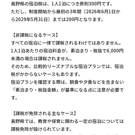
長野県の宿泊税は、
1
人
1
泊につき原則
300
円です。
ただし、制度開始から最初の
3
年間（
2026
年
6
月
1
日か
ら
2029
年
5
月
31
日）までは
200
円となります。
【非課税になるケース】
すべての宿泊に一律で課税されるわけではありません。
1
人
1
泊あたりの宿泊料金が、素泊まり・税抜で
6,000
円
未満の場合は課税されません。
そのため、比較的リーズナブルな宿泊プランでは、宿泊
税がかからないケースもあります。
宿泊プランを確認する際は、朝食や夕食などを含まない
「素泊まり・税抜金額」が基準になる点に注意が必要で
す。
【課税が免除される主なケース】
長野県では、教育や保育に関わる一定の宿泊については
課税免除が設けられています。